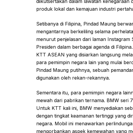
diikutsertakan dalam lawatan kenegaraan 
produk lokal dan kemajuan industri pertah
Setibanya di Filipina, Pindad Maung berwa
mengantarnya berkeliling selama perhelat
menurut penjelasan dari laman Instagram S
Presiden dalam berbagai agenda di Filipi
KTT ASEAN yang disiarkan langsung melalu
para pemimpin negara lain yang mulai berd
Pindad Maung putihnya, sebuah pemanda
digunakan oleh rekan-rekannya.
Sementara itu, para pemimpin negara lai
mewah dari pabrikan ternama. BMW seri 7 
Untuk KTT kali ini, BMW menyediakan seb
dengan tingkat keamanan tertinggi yang d
negara. Mobil ini menawarkan perlindungan
mengorbankan aspek kemewahan yang menj