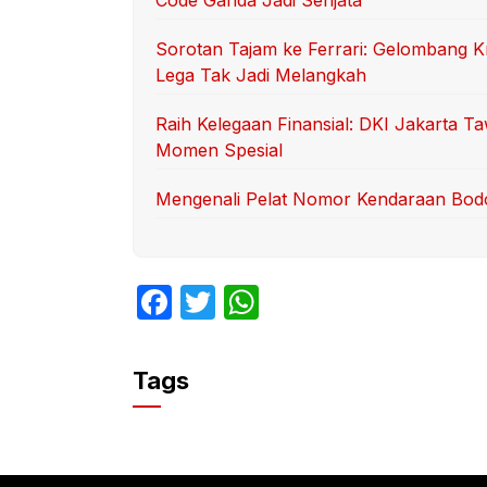
Sorotan Tajam ke Ferrari: Gelombang Kr
Lega Tak Jadi Melangkah
Raih Kelegaan Finansial: DKI Jakarta 
Momen Spesial
Mengenali Pelat Nomor Kendaraan Bod
F
T
W
a
w
h
c
itt
at
Tags
e
er
s
b
A
o
p