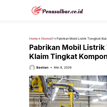
Langsung
ke
isi
Home
»
Otomotif
»
Pabrikan Mobil Listrik Tiongkok Bu
Pabrikan Mobil Listri
Klaim Tingkat Kompon
Bastian
Mei 8, 2026