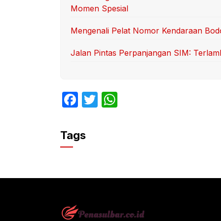
Momen Spesial
Mengenali Pelat Nomor Kendaraan Bod
Jalan Pintas Perpanjangan SIM: Terlamb
F
T
W
a
w
h
c
itt
at
Tags
e
er
s
b
A
o
p
o
p
k