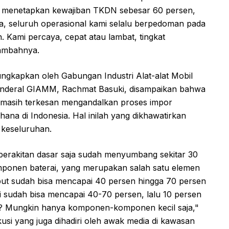
ng menetapkan kewajiban TKDN sebesar 60 persen,
a, seluruh operasional kami selalu berpedoman pada
. Kami percaya, cepat atau lambat, tingkat
tambahnya.
ngkapkan oleh Gabungan Industri Alat-alat Mobil
Jenderal GIAMM, Rachmat Basuki, disampaikan bahwa
ok masih terkesan mengandalkan proses impor
na di Indonesia. Hal inilah yang dikhawatirkan
keseluruhan.
erakitan dasar saja sudah menyumbang sekitar 30
omponen baterai, yang merupakan salah satu elemen
sebut sudah bisa mencapai 40 persen hingga 70 persen
rai sudah bisa mencapai 40-70 persen, lalu 10 persen
n? Mungkin hanya komponen-komponen kecil saja,"
si yang juga dihadiri oleh awak media di kawasan