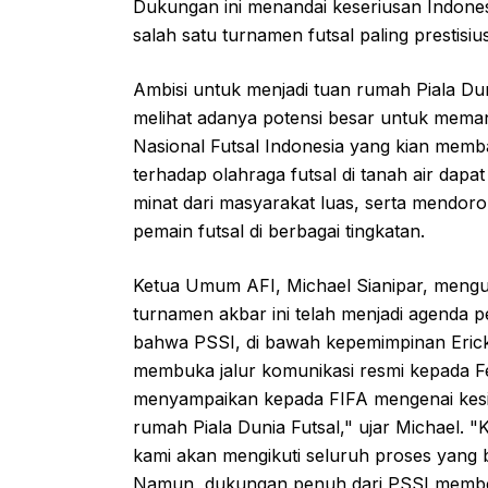
Dukungan ini menandai keseriusan Indone
salah satu turnamen futsal paling prestisiu
Ambisi untuk menjadi tuan rumah Piala Du
melihat adanya potensi besar untuk mem
Nasional Futsal Indonesia yang kian memb
terhadap olahraga futsal di tanah air dap
minat dari masyarakat luas, serta mendo
pemain futsal di berbagai tingkatan.
Ketua Umum AFI, Michael Sianipar, men
turnamen akbar ini telah menjadi agenda 
bahwa PSSI, di bawah kepemimpinan Erick 
membuka jalur komunikasi resmi kepada Fed
menyampaikan kepada FIFA mengenai kesia
rumah Piala Dunia Futsal," ujar Michael. "
kami akan mengikuti seluruh proses yang ber
Namun, dukungan penuh dari PSSI member