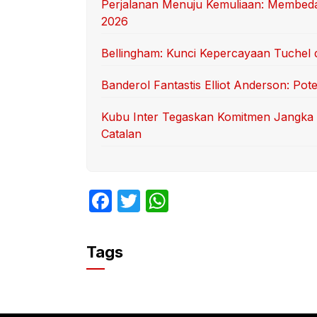
Perjalanan Menuju Kemuliaan: Membedah
2026
Bellingham: Kunci Kepercayaan Tuchel 
Banderol Fantastis Elliot Anderson: Po
Kubu Inter Tegaskan Komitmen Jangka 
Catalan
F
T
W
a
w
h
c
itt
at
Tags
e
er
s
b
A
o
p