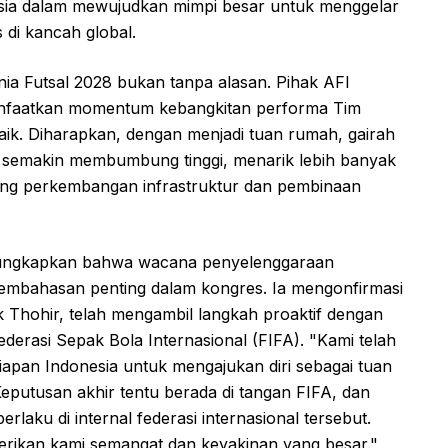
sia dalam mewujudkan mimpi besar untuk menggelar
s di kancah global.
nia Futsal 2028 bukan tanpa alasan. Pihak AFI
anfaatkan momentum kebangkitan performa Tim
aik. Diharapkan, dengan menjadi tuan rumah, gairah
at semakin membumbung tinggi, menarik lebih banyak
rong perkembangan infrastruktur dan pembinaan
gungkapkan bahwa wacana penyelenggaraan
pembahasan penting dalam kongres. Ia mengonfirmasi
Thohir, telah mengambil langkah proaktif dengan
erasi Sepak Bola Internasional (FIFA). "Kami telah
pan Indonesia untuk mengajukan diri sebagai tuan
Keputusan akhir tentu berada di tangan FIFA, dan
laku di internal federasi internasional tersebut.
ikan kami semangat dan keyakinan yang besar."