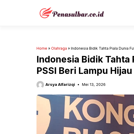
Langsung
ke
isi
Home
»
Olahraga
»
Indonesia Bidik Tahta Piala Dunia Fu
Indonesia Bidik Tahta 
PSSI Beri Lampu Hijau
Arsya Alfarizqi
Mei 13, 2026