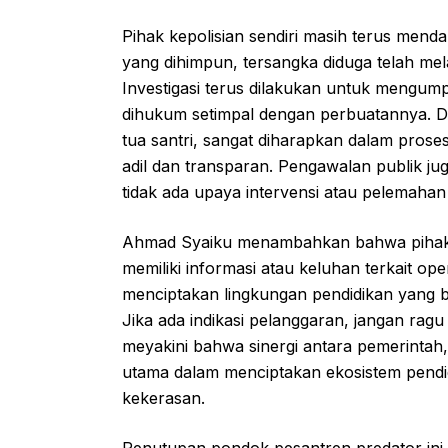
Pihak kepolisian sendiri masih terus mend
yang dihimpun, tersangka diduga telah me
Investigasi terus dilakukan untuk mengump
dihukum setimpal dengan perbuatannya. D
tua santri, sangat diharapkan dalam pros
adil dan transparan. Pengawalan publik j
tidak ada upaya intervensi atau pelemaha
Ahmad Syaiku menambahkan bahwa pihakn
memiliki informasi atau keluhan terkait op
menciptakan lingkungan pendidikan yang 
Jika ada indikasi pelanggaran, jangan ra
meyakini bahwa sinergi antara pemerintah
utama dalam menciptakan ekosistem pendid
kekerasan.
Penutupan pondok pesantren predator ini 