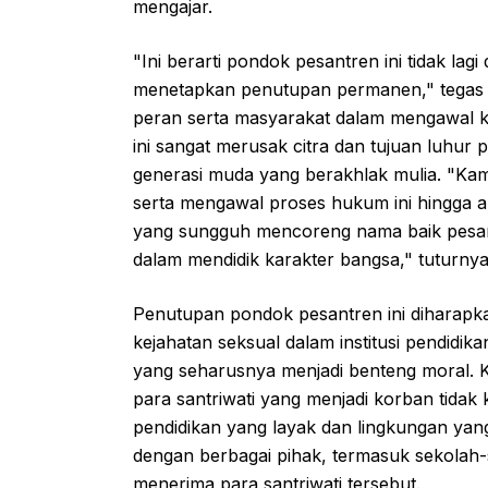
mengajar.
"Ini berarti pondok pesantren ini tidak lagi
menetapkan penutupan permanen," tegas 
peran serta masyarakat dalam mengawal kas
ini sangat merusak citra dan tujuan luhur
generasi muda yang berakhlak mulia. "Kam
serta mengawal proses hukum ini hingga akh
yang sungguh mencoreng nama baik pesan
dalam mendidik karakter bangsa," tuturnya
Penutupan pondok pesantren ini diharapka
kejahatan seksual dalam institusi pendidik
yang seharusnya menjadi benteng moral.
para santriwati yang menjadi korban tida
pendidikan yang layak dan lingkungan ya
dengan berbagai pihak, termasuk sekolah-s
menerima para santriwati tersebut.