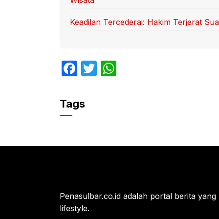
Keadilan Tercederai: Hakim Terjerat S
F
T
W
a
w
h
c
itt
at
Tags
e
er
s
b
A
o
p
o
p
k
Penasulbar.co.id adalah portal berita yang 
lifestyle.