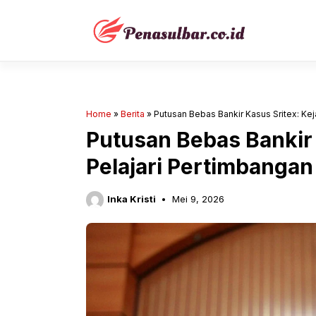
Langsung
ke
isi
Home
»
Berita
»
Putusan Bebas Bankir Kasus Sritex: Ke
Putusan Bebas Bankir
Pelajari Pertimbanga
Inka Kristi
Mei 9, 2026