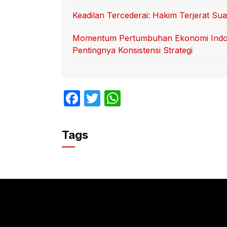
Keadilan Tercederai: Hakim Terjerat S
Momentum Pertumbuhan Ekonomi Indo
Pentingnya Konsistensi Strategi
F
T
W
a
w
h
c
itt
at
Tags
e
er
s
b
A
o
p
o
p
k