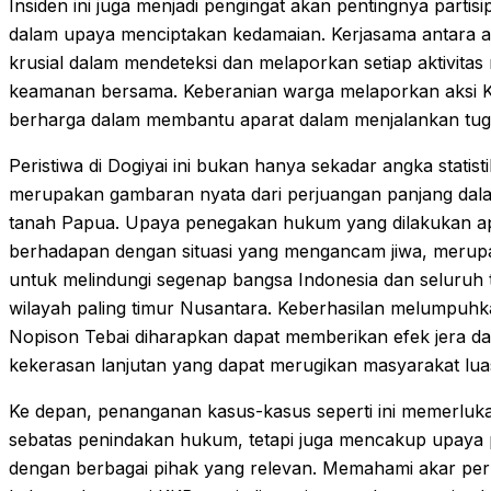
Insiden ini juga menjadi pengingat akan pentingnya partisi
dalam upaya menciptakan kedamaian. Kerjasama antara a
krusial dalam mendeteksi dan melaporkan setiap aktivit
keamanan bersama. Keberanian warga melaporkan aksi 
berharga dalam membantu aparat dalam menjalankan tug
Peristiwa di Dogiyai ini bukan hanya sekadar angka statis
merupakan gambaran nyata dari perjuangan panjang dalam
tanah Papua. Upaya penegakan hukum yang dilakukan ap
berhadapan dengan situasi yang mengancam jiwa, merupa
untuk melindungi segenap bangsa Indonesia dan seluruh 
wilayah paling timur Nusantara. Keberhasilan melumpuhka
Nopison Tebai diharapkan dapat memberikan efek jera dan
kekerasan lanjutan yang dapat merugikan masyarakat lua
Ke depan, penanganan kasus-kasus seperti ini memerlukan
sebatas penindakan hukum, tetapi juga mencakup upaya 
dengan berbagai pihak yang relevan. Memahami akar p