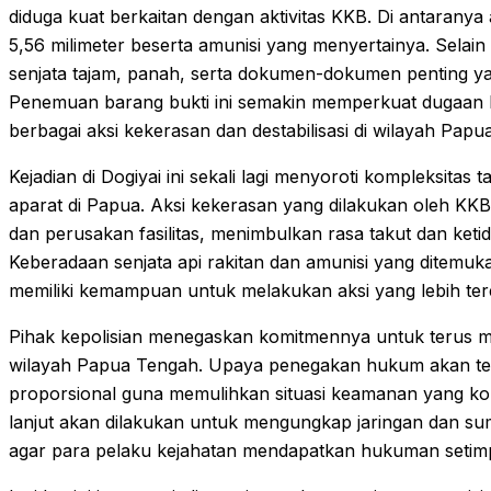
diduga kuat berkaitan dengan aktivitas KKB. Di antaranya 
5,56 milimeter beserta amunisi yang menyertainya. Selain
senjata tajam, panah, serta dokumen-dokumen penting ya
Penemuan barang bukti ini semakin memperkuat dugaan k
berbagai aksi kekerasan dan destabilisasi di wilayah Papu
Kejadian di Dogiyai ini sekali lagi menyoroti kompleksita
aparat di Papua. Aksi kekerasan yang dilakukan oleh KKB
dan perusakan fasilitas, menimbulkan rasa takut dan ket
Keberadaan senjata api rakitan dan amunisi yang ditemu
memiliki kemampuan untuk melakukan aksi yang lebih t
Pihak kepolisian menegaskan komitmennya untuk terus m
wilayah Papua Tengah. Upaya penegakan hukum akan teru
proporsional guna memulihkan situasi keamanan yang kond
lanjut akan dilakukan untuk mengungkap jaringan dan s
agar para pelaku kejahatan mendapatkan hukuman setimp