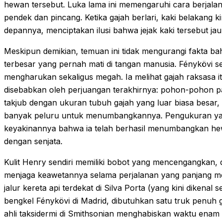
hewan tersebut. Luka lama ini memengaruhi cara berjala
pendek dan pincang. Ketika gajah berlari, kaki belakang kir
depannya, menciptakan ilusi bahwa jejak kaki tersebut ja
Meskipun demikian, temuan ini tidak mengurangi fakta bah
terbesar yang pernah mati di tangan manusia. Fénykövi
mengharukan sekaligus megah. Ia melihat gajah raksasa i
disebabkan oleh perjuangan terakhirnya: pohon-pohon pat
takjub dengan ukuran tubuh gajah yang luar biasa besa
banyak peluru untuk menumbangkannya. Pengukuran ya
keyakinannya bahwa ia telah berhasil menumbangkan hew
dengan senjata.
Kulit Henry sendiri memiliki bobot yang mencengangkan, d
menjaga keawetannya selama perjalanan yang panjang mel
jalur kereta api terdekat di Silva Porta (yang kini dikenal
bengkel Fénykövi di Madrid, dibutuhkan satu truk penuh g
ahli taksidermi di Smithsonian menghabiskan waktu ena