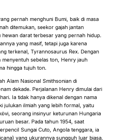
yang pernah menghuni Bumi, baik di masa
rnah ditemukan, seekor gajah jantan
hewan darat terbesar yang pernah hidup.
ya yang masif, tetapi juga karena
ang terkenal, Tyrannosaurus Rex. Dengan
n menyentuh sebelas ton, Henry jauh
ma hingga tujuh ton.
ah Alam Nasional Smithsonian di
enam dekade. Perjalanan Henry dimulai dari
ari. Ia tidak hanya dikenal dengan nama
julukan ilmiah yang lebih formal, yaitu
ykövi, seorang insinyur keturunan Hungaria
uruan besar. Pada tahun 1954, saat
rpencil Sungai Cuto, Angola tenggara, ia
ricana) yang ukurannya sungguh luar biasa.