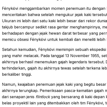
Fénykövi menggambarkan momen penemuan itu dengan 
menceritakan bahwa setelah mengukur jejak kaki tersebut
Ukuran ini lebih dari satu kaki lebih besar dari rekor duni
takjub bercampur sedikit rasa gentar menghampirinya, 
berhadapan dengan jejak hewan darat terbesar yang perna
memicu obsesi Fénykövi untuk kembali dan meneliti lebih l
Setahun kemudian, Fénykövi memimpin sebuah ekspedisi
yang mahir melacak. Pada tanggal 13 November 1955, setel
akhirnya berhasil menemukan gajah legendaris tersebut.
terhindarkan, gajah itu akhirnya tewas setelah terkena le
berkaliber tinggi.
Namun, keajaiban penemuan jejak kaki yang begitu besar
akhirnya terungkap. Pemeriksaan pasca-kematian gajah 
dari senapan jenis
flintlock
yang bersarang di kaki depan k
belas proyektil lain yang ditembakkan oleh tim Fénykövi,