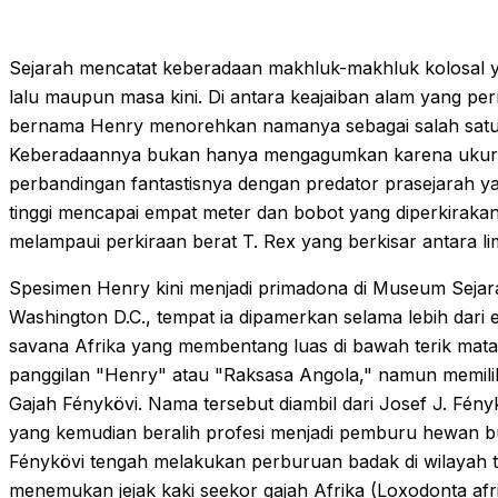
Sejarah mencatat keberadaan makhluk-makhluk kolosal 
lalu maupun masa kini. Di antara keajaiban alam yang pe
bernama Henry menorehkan namanya sebagai salah satu 
Keberadaannya bukan hanya mengagumkan karena ukurann
perbandingan fantastisnya dengan predator prasejarah y
tinggi mencapai empat meter dan bobot yang diperkiraka
melampaui perkiraan berat T. Rex yang berkisar antara li
Spesimen Henry kini menjadi primadona di Museum Sejar
Washington D.C., tempat ia dipamerkan selama lebih dari 
savana Afrika yang membentang luas di bawah terik matah
panggilan "Henry" atau "Raksasa Angola," namun memiliki 
Gajah Fénykövi. Nama tersebut diambil dari Josef J. Fén
yang kemudian beralih profesi menjadi pemburu hewan b
Fénykövi tengah melakukan perburuan badak di wilayah te
menemukan jejak kaki seekor gajah Afrika (Loxodonta af