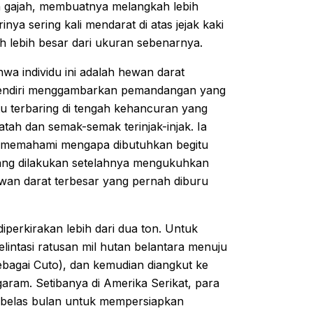
n gajah, membuatnya melangkah lebih
inya sering kali mendarat di atas jejak kaki
uh lebih besar dari ukuran sebenarnya.
wa individu ini adalah hewan darat
 sendiri menggambarkan pemandangan yang
tu terbaring di tengah kehancuran yang
ah dan semak-semak terinjak-injak. Ia
r, memahami mengapa dibutuhkan begitu
ng dilakukan setelahnya mengukuhkan
an darat terbesar yang pernah diburu
iperkirakan lebih dari dua ton. Untuk
intasi ratusan mil hutan belantara menuju
 sebagai Cuto), dan kemudian diangkut ke
aram. Setibanya di Amerika Serikat, para
m belas bulan untuk mempersiapkan