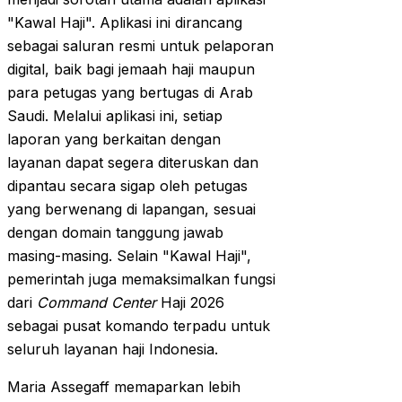
"Kawal Haji". Aplikasi ini dirancang
sebagai saluran resmi untuk pelaporan
digital, baik bagi jemaah haji maupun
para petugas yang bertugas di Arab
Saudi. Melalui aplikasi ini, setiap
laporan yang berkaitan dengan
layanan dapat segera diteruskan dan
dipantau secara sigap oleh petugas
yang berwenang di lapangan, sesuai
dengan domain tanggung jawab
masing-masing. Selain "Kawal Haji",
pemerintah juga memaksimalkan fungsi
dari
Command Center
Haji 2026
sebagai pusat komando terpadu untuk
seluruh layanan haji Indonesia.
Maria Assegaff memaparkan lebih