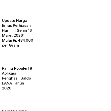
Update Harga
Emas Perhiasan
Hari Ini, Senin 16
Maret 2026:
Mulai Rp 484.000
per Gram
Paling Populer! 8
Aplikasi
Penghasil Saldo
DANA Tahun
2026