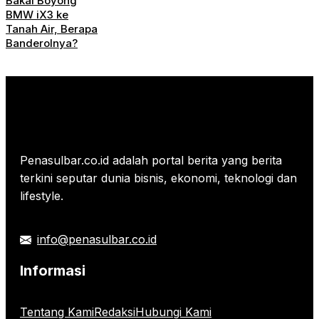
Bakal Boyong
BMW iX3 ke
Tanah Air, Berapa
Banderolnya?
Penasulbar.co.id adalah portal berita yang berita
terkini seputar dunia bisnis, ekonomi, teknologi dan
lifestyle.
info@penasulbar.co.id
Informasi
Tentang Kami
Redaksi
Hubungi Kami