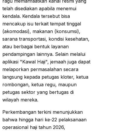
ragu memanfaatkan kanal resmi yang
telah disediakan apabila menemui
kendala. Kendala tersebut bisa
mencakup isu terkait tempat tinggal
(akomodasi), makanan (konsumsi),
sarana transportasi, kondisi kesehatan,
atau berbagai bentuk layanan
pendampingan lainnya. Selain melalui
aplikasi "Kawal Haji", jemaah juga dapat
melaporkan permasalahan secara
langsung kepada petugas kloter, ketua
rombongan, ketua regu, maupun
petugas sektor yang bertugas di
wilayah mereka.
Perkembangan terkini menunjukkan
bahwa hingga hari ke-22 pelaksanaan
operasional haji tahun 2026,