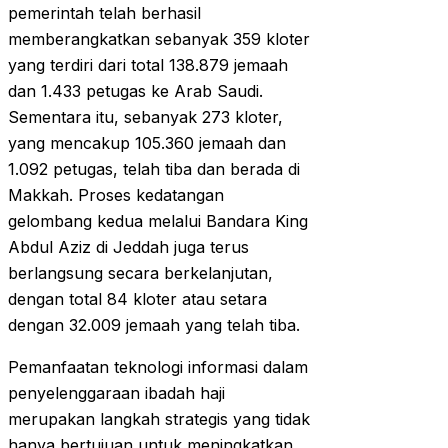
pemerintah telah berhasil
memberangkatkan sebanyak 359 kloter
yang terdiri dari total 138.879 jemaah
dan 1.433 petugas ke Arab Saudi.
Sementara itu, sebanyak 273 kloter,
yang mencakup 105.360 jemaah dan
1.092 petugas, telah tiba dan berada di
Makkah. Proses kedatangan
gelombang kedua melalui Bandara King
Abdul Aziz di Jeddah juga terus
berlangsung secara berkelanjutan,
dengan total 84 kloter atau setara
dengan 32.009 jemaah yang telah tiba.
Pemanfaatan teknologi informasi dalam
penyelenggaraan ibadah haji
merupakan langkah strategis yang tidak
hanya bertujuan untuk meningkatkan