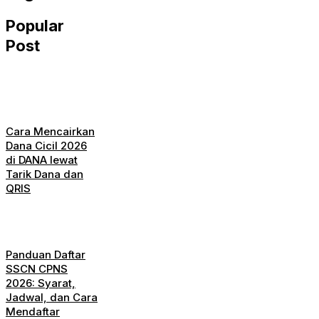
Popular
Post
Cara Mencairkan
Dana Cicil 2026
di DANA lewat
Tarik Dana dan
QRIS
Panduan Daftar
SSCN CPNS
2026: Syarat,
Jadwal, dan Cara
Mendaftar