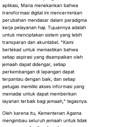
aplikasi, Maria menekankan bahwa
transformasi digital ini mencerminkan
perubahan mendasar dalam paradigma
kerja pelayanan haji. Tujuannya adalah
untuk menciptakan sistem yang lebih
transparan dan akuntabel. "Kami
bertekad untuk memastikan bahwa
setiap aspirasi yang disampaikan oleh
jemaah dapat didengar, setiap
perkembangan di lapangan dapat
terpantau dengan baik, dan setiap
petugas memiliki akses informasi yang
memadai untuk dapat memberikan
layanan terbaik bagi jemaah," tegasnya.
Oleh karena itu, Kementerian Agama
mengimbau seluruh jemaah untuk tidak