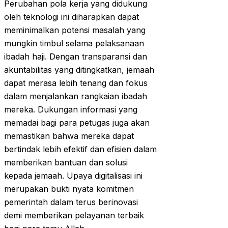
Perubahan pola kerja yang didukung
oleh teknologi ini diharapkan dapat
meminimalkan potensi masalah yang
mungkin timbul selama pelaksanaan
ibadah haji. Dengan transparansi dan
akuntabilitas yang ditingkatkan, jemaah
dapat merasa lebih tenang dan fokus
dalam menjalankan rangkaian ibadah
mereka. Dukungan informasi yang
memadai bagi para petugas juga akan
memastikan bahwa mereka dapat
bertindak lebih efektif dan efisien dalam
memberikan bantuan dan solusi
kepada jemaah. Upaya digitalisasi ini
merupakan bukti nyata komitmen
pemerintah dalam terus berinovasi
demi memberikan pelayanan terbaik