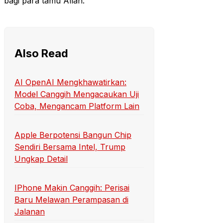
bagi para tamu Allah.
Also Read
AI OpenAI Mengkhawatirkan:
Model Canggih Mengacaukan Uji
Coba, Mengancam Platform Lain
Apple Berpotensi Bangun Chip
Sendiri Bersama Intel, Trump
Ungkap Detail
IPhone Makin Canggih: Perisai
Baru Melawan Perampasan di
Jalanan