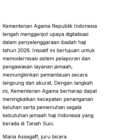
Kementerian Agama Republik Indonesia
tengah menggenjot upaya digitalisasi
dalam penyelenggaraan ibadah haji
tahun 2026. Inisiatif ini bertujuan untuk
memodernisasi sistem pelaporan dan
pengawasan layanan jemaah,
memungkinkan pemantauan secara
langsung dan akurat. Dengan langkah
ini, Kementerian Agama berharap dapat
meningkatkan kecepatan penanganan
keluhan serta pemenuhan segala
kebutuhan jemaah haji Indonesia yang
berada di Tanah Suci.
Maria Assegaff, juru bicara