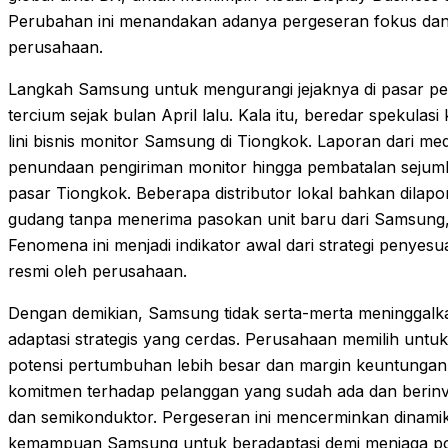
Perubahan ini menandakan adanya pergeseran fokus dan p
perusahaan.
Langkah Samsung untuk mengurangi jejaknya di pasar p
tercium sejak bulan April lalu. Kala itu, beredar spekul
lini bisnis monitor Samsung di Tiongkok. Laporan dari me
penundaan pengiriman monitor hingga pembatalan sejuml
pasar Tiongkok. Beberapa distributor lokal bahkan dilapo
gudang tanpa menerima pasokan unit baru dari Samsung, 
Fenomena ini menjadi indikator awal dari strategi penye
resmi oleh perusahaan.
Dengan demikian, Samsung tidak serta-merta meninggalk
adaptasi strategis yang cerdas. Perusahaan memilih untuk
potensi pertumbuhan lebih besar dan margin keuntungan 
komitmen terhadap pelanggan yang sudah ada dan berinve
dan semikonduktor. Pergeseran ini mencerminkan dinamik
kemampuan Samsung untuk beradaptasi demi menjaga posi