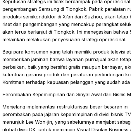
Keputusan strategis ini tidak berdampak pada operasional p
pengembangan Samsung di Tiongkok. Pabrik peralatan rum
produksi semikonduktor di Xi’an dan Suzhou, akan tetap 
riset dan pengembangan yang mencakup perangkat seluler
akan terus berlanjut di Tiongkok. Ini menegaskan bahwa
melainkan melakukan penyesuaian strategi operasional.
Bagi para konsumen yang telah memiliki produk televisi
memberikan jaminan bahwa layanan purnajual akan tetap
perbaikan, baik yang bersifat gratis maupun berbayar, ak
ketentuan garansi produk dan peraturan perlindungan k
Komitmen terhadap kepuasan pelanggan yang sudah ada men
Perombakan Kepemimpinan dan Sinyal Awal dari Bisnis M
Menjelang implementasi restrukturisasi besar-besaran in
perombakan pada jajaran kepemimpinan di divisi bisnis 
menunjuk Lee Won-jin, yang sebelumnya menjabat sebaga
global divisi DX, untuk memimpin Visual Display Busines