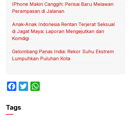
IPhone Makin Canggih: Perisai Baru Melawan
Perampasan di Jalanan
Anak-Anak Indonesia Rentan Terjerat Seksual
di Jagat Maya: Laporan Mengejutkan dari
Komdigi
Gelombang Panas India: Rekor Suhu Ekstrem
Lumpuhkan Puluhan Kota
F
T
W
a
w
h
c
itt
at
Tags
e
er
s
b
A