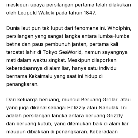
meskipun upaya persilangan pertama telah dilakukan
oleh Leopold Walicki pada tahun 1847.
Dunia laut pun tak luput dari fenomena ini. Wholphin,
persilangan yang sangat langka antara lumba-lumba
betina dan paus pembunuh jantan, pertama kali
tercatat lahir di Tokyo SeaWorld, namun sayangnya
mati dalam waktu singkat. Meskipun dilaporkan
keberadaannya di alam liar, hanya satu individu
bernama Kekaimalu yang saat ini hidup di
penangkaran.
Dari keluarga beruang, muncul Beruang Grolar, atau
yang juga dikenal sebagai Polizzly atau Nanulak. Ini
adalah persilangan langka antara beruang Grizzly
dan beruang kutub, yang ditemukan baik di alam liar
maupun dibiakkan di penangkaran. Keberadaan