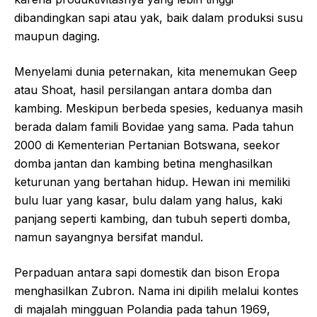
dibandingkan sapi atau yak, baik dalam produksi susu
maupun daging.
Menyelami dunia peternakan, kita menemukan Geep
atau Shoat, hasil persilangan antara domba dan
kambing. Meskipun berbeda spesies, keduanya masih
berada dalam famili Bovidae yang sama. Pada tahun
2000 di Kementerian Pertanian Botswana, seekor
domba jantan dan kambing betina menghasilkan
keturunan yang bertahan hidup. Hewan ini memiliki
bulu luar yang kasar, bulu dalam yang halus, kaki
panjang seperti kambing, dan tubuh seperti domba,
namun sayangnya bersifat mandul.
Perpaduan antara sapi domestik dan bison Eropa
menghasilkan Zubron. Nama ini dipilih melalui kontes
di majalah mingguan Polandia pada tahun 1969,