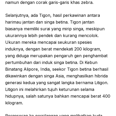
namun dengan corak garis-garis khas zebra.
Selanjutnya, ada Tigon, hasil perkawinan antara
harimau jantan dan singa betina. Tigon jantan
biasanya memiliki surai yang mirip singa, meskipun
ukurannya lebih pendek dan kurang mencolok.
Ukuran mereka mencapai seukuran spesies
induknya, dengan berat mendekati 200 kilogram,
yang diduga merupakan pengaruh gen penghambat
pertumbuhan dari induk singa betina. Di Kebun
Binatang Alipore, India, seekor Tigon betina berhasil
dikawinkan dengan singa Asia, menghasilkan hibrida
generasi kedua yang sangat langka bernama Litigon.
Litigon ini melahirkan tujuh keturunan selama
hidupnya, salah satunya bahkan mencapai berat 400
kilogram.
Pergeseran ke persilangan yang melibatkan kuda,