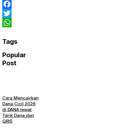
Facebook
Twitter
WhatsApp
Tags
Popular
Post
Cara Mencairkan
Dana Cicil 2026
di DANA lewat
Tarik Dana dan
QRIS