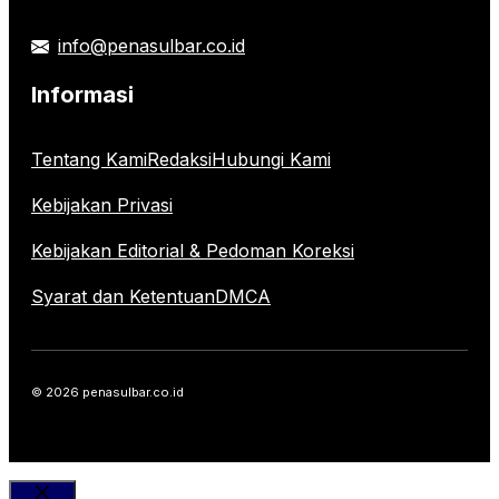
info@penasulbar.co.id
Informasi
Tentang Kami
Redaksi
Hubungi Kami
Kebijakan Privasi
Kebijakan Editorial & Pedoman Koreksi
Syarat dan Ketentuan
DMCA
© 2026 penasulbar.co.id