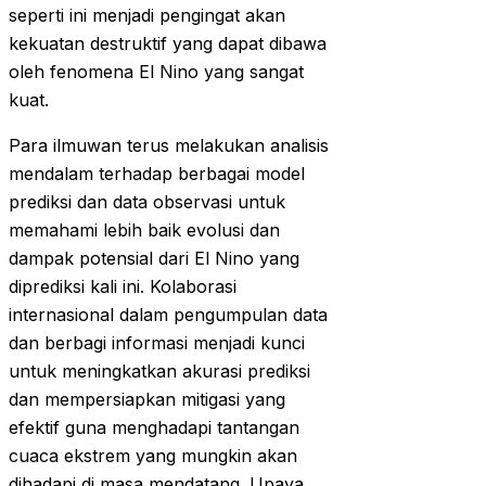
seperti ini menjadi pengingat akan
kekuatan destruktif yang dapat dibawa
oleh fenomena El Nino yang sangat
kuat.
Para ilmuwan terus melakukan analisis
mendalam terhadap berbagai model
prediksi dan data observasi untuk
memahami lebih baik evolusi dan
dampak potensial dari El Nino yang
diprediksi kali ini. Kolaborasi
internasional dalam pengumpulan data
dan berbagi informasi menjadi kunci
untuk meningkatkan akurasi prediksi
dan mempersiapkan mitigasi yang
efektif guna menghadapi tantangan
cuaca ekstrem yang mungkin akan
dihadapi di masa mendatang. Upaya