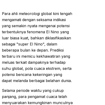
Para ahli meteorologi global kini tengah
mengamati dengan seksama indikasi
yang semakin nyata mengenai potensi
terbentuknya fenomena El Nino yang
luar biasa kuat, bahkan diklasifikasikan
sebagai "super El Nino", dalam
beberapa bulan ke depan. Prediksi
terbaru ini memicu kekhawatiran yang
meluas terkait dampaknya terhadap
suhu global, pola cuaca ekstrem, serta
potensi bencana kekeringan yang
dapat melanda berbagai belahan dunia.
Selama periode waktu yang cukup
panjang, para pengamat cuaca telah
menyuarakan kemungkinan munculnya