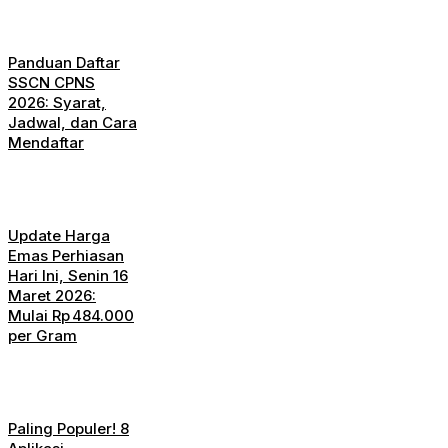
Panduan Daftar
SSCN CPNS
2026: Syarat,
Jadwal, dan Cara
Mendaftar
Update Harga
Emas Perhiasan
Hari Ini, Senin 16
Maret 2026:
Mulai Rp 484.000
per Gram
Paling Populer! 8