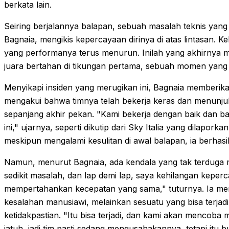
berkata lain.
Seiring berjalannya balapan, sebuah masalah teknis ya
Bagnaia, mengikis kepercayaan dirinya di atas lintasan. 
yang performanya terus menurun. Inilah yang akhirnya men
juara bertahan di tikungan pertama, sebuah momen ya
Menyikapi insiden yang merugikan ini, Bagnaia memberi
mengakui bahwa timnya telah bekerja keras dan menunju
sepanjang akhir pekan. "Kami bekerja dengan baik dan 
ini," ujarnya, seperti dikutip dari Sky Italia yang dilap
meskipun mengalami kesulitan di awal balapan, ia berhas
Namun, menurut Bagnaia, ada kendala yang tak terduga
sedikit masalah, dan lap demi lap, saya kehilangan keper
mempertahankan kecepatan yang sama," tuturnya. Ia me
kesalahan manusiawi, melainkan sesuatu yang bisa terjad
ketidakpastian. "Itu bisa terjadi, dan kami akan mencob
jatuh, jadi tim pasti sedang mengusahakannya, tetapi itu b