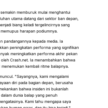
ng semakin memburuk mulai menghantui
Keluhan utama datang dari sektor ban depan,
jadi biang keladi tergelincirnya sang
ng memupus harapan podiumnya.
kan pandangannya kepada media. Ia
kkan peningkatan performa yang signifikan
banyak meningkatkan performa akhir pekan
orkan oleh Crash.net. Ia menambahkan bahwa
il menemukan kembali ritme balapnya.
 muncul. "Sayangnya, kami mengalami
cayaan diri pada bagian depan, berusaha
nekankan bahwa insiden ini bukanlah
i dalam dunia balap yang penuh
a mengatasinya. Kami tahu mengapa saya
ukan human error, dan itu bisa terjadi,"