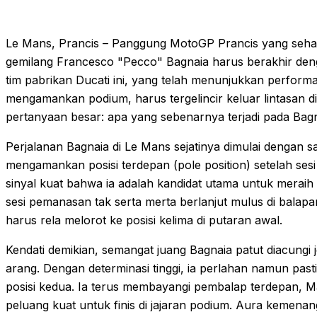
Le Mans, Prancis – Panggung MotoGP Prancis yang sehar
gemilang Francesco "Pecco" Bagnaia harus berakhir de
tim pabrikan Ducati ini, yang telah menunjukkan performa
mengamankan podium, harus tergelincir keluar lintasan di
pertanyaan besar: apa yang sebenarnya terjadi pada Bagn
Perjalanan Bagnaia di Le Mans sejatinya dimulai dengan sa
mengamankan posisi terdepan (pole position) setelah ses
sinyal kuat bahwa ia adalah kandidat utama untuk meraih
sesi pemanasan tak serta merta berlanjut mulus di balap
harus rela melorot ke posisi kelima di putaran awal.
Kendati demikian, semangat juang Bagnaia patut diacungi jem
arang. Dengan determinasi tinggi, ia perlahan namun past
posisi kedua. Ia terus membayangi pembalap terdepan, Ma
peluang kuat untuk finis di jajaran podium. Aura kemena