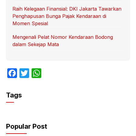
Raih Kelegaan Finansial: DKI Jakarta Tawarkan
Penghapusan Bunga Pajak Kendaraan di
Momen Spesial
Mengenali Pelat Nomor Kendaraan Bodong
dalam Sekejap Mata
F
T
W
a
w
h
c
itt
at
Tags
e
er
s
b
A
o
p
Popular Post
o
p