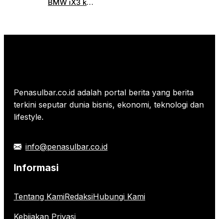
Mulai
BMW iX3 ke
DANA
Rp 484.000
Tanah Air,
Tahun
per Gram
Berapa
2026
Banderolnya?
Penasulbar.co.id adalah portal berita yang berita
terkini seputar dunia bisnis, ekonomi, teknologi dan
lifestyle.
info@penasulbar.co.id
Informasi
Tentang Kami
Redaksi
Hubungi Kami
Kebijakan Privasi