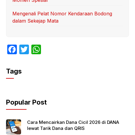
Momen Spesial
Mengenali Pelat Nomor Kendaraan Bodong
dalam Sekejap Mata
F
T
W
a
w
h
c
itt
at
Tags
e
er
s
b
A
o
p
Popular Post
o
p
k
Cara Mencairkan Dana Cicil 2026 di DANA
lewat Tarik Dana dan QRIS