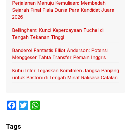
Perjalanan Menuju Kemuliaan: Membedah
Sejarah Final Piala Dunia Para Kandidat Juara
2026
Bellingham: Kunci Kepercayaan Tuchel di
Tengah Tekanan Tinggi
Banderol Fantastis Elliot Anderson: Potensi
Menggeser Tahta Transfer Pemain Inggris
Kubu Inter Tegaskan Komitmen Jangka Panjang
untuk Bastoni di Tengah Minat Raksasa Catalan
F
T
W
a
w
h
c
itt
at
Tags