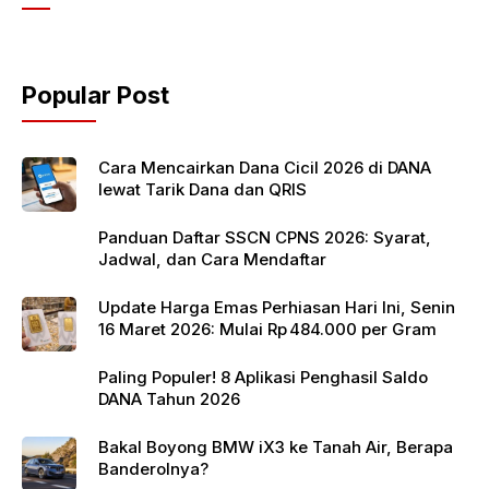
e
er
s
b
A
o
p
Popular Post
o
p
k
Cara Mencairkan Dana Cicil 2026 di DANA
lewat Tarik Dana dan QRIS
Panduan Daftar SSCN CPNS 2026: Syarat,
Jadwal, dan Cara Mendaftar
Update Harga Emas Perhiasan Hari Ini, Senin
16 Maret 2026: Mulai Rp 484.000 per Gram
Paling Populer! 8 Aplikasi Penghasil Saldo
DANA Tahun 2026
Bakal Boyong BMW iX3 ke Tanah Air, Berapa
Banderolnya?