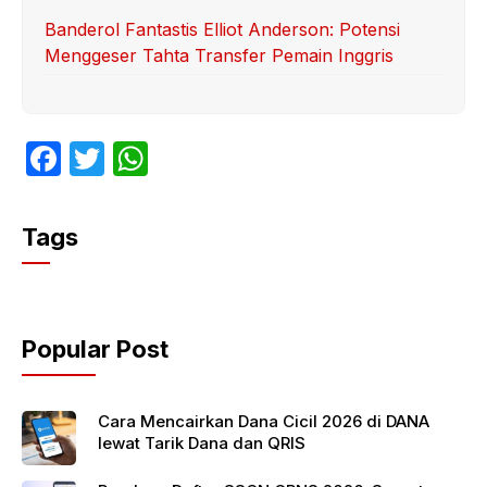
Banderol Fantastis Elliot Anderson: Potensi
Menggeser Tahta Transfer Pemain Inggris
F
T
W
a
w
h
c
itt
at
Tags
e
er
s
b
A
o
p
Popular Post
o
p
k
Cara Mencairkan Dana Cicil 2026 di DANA
lewat Tarik Dana dan QRIS