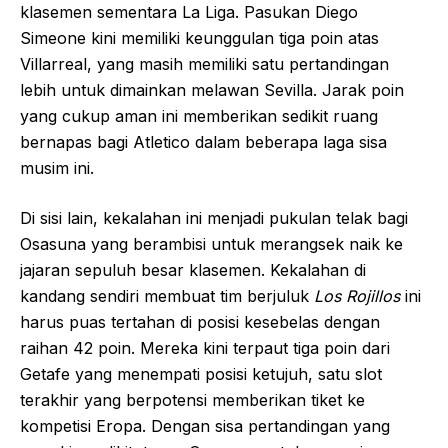
klasemen sementara La Liga. Pasukan Diego
Simeone kini memiliki keunggulan tiga poin atas
Villarreal, yang masih memiliki satu pertandingan
lebih untuk dimainkan melawan Sevilla. Jarak poin
yang cukup aman ini memberikan sedikit ruang
bernapas bagi Atletico dalam beberapa laga sisa
musim ini.
Di sisi lain, kekalahan ini menjadi pukulan telak bagi
Osasuna yang berambisi untuk merangsek naik ke
jajaran sepuluh besar klasemen. Kekalahan di
kandang sendiri membuat tim berjuluk
Los Rojillos
ini
harus puas tertahan di posisi kesebelas dengan
raihan 42 poin. Mereka kini terpaut tiga poin dari
Getafe yang menempati posisi ketujuh, satu slot
terakhir yang berpotensi memberikan tiket ke
kompetisi Eropa. Dengan sisa pertandingan yang