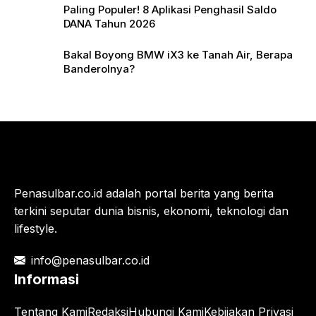
Paling Populer! 8 Aplikasi Penghasil Saldo
DANA Tahun 2026
Bakal Boyong BMW iX3 ke Tanah Air, Berapa
Banderolnya?
Penasulbar.co.id adalah portal berita yang berita
terkini seputar dunia bisnis, ekonomi, teknologi dan
lifestyle.
info@penasulbar.co.id
Informasi
Tentang Kami
Redaksi
Hubungi Kami
Kebijakan Privasi