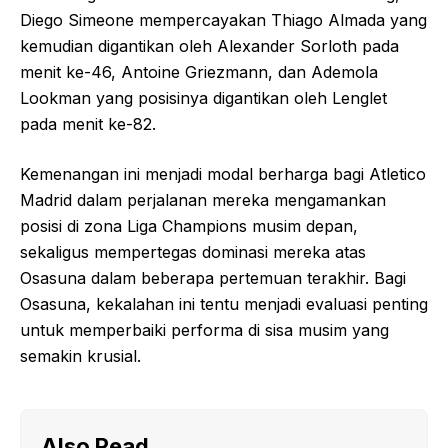
Diego Simeone mempercayakan Thiago Almada yang
kemudian digantikan oleh Alexander Sorloth pada
menit ke-46, Antoine Griezmann, dan Ademola
Lookman yang posisinya digantikan oleh Lenglet
pada menit ke-82.
Kemenangan ini menjadi modal berharga bagi Atletico
Madrid dalam perjalanan mereka mengamankan
posisi di zona Liga Champions musim depan,
sekaligus mempertegas dominasi mereka atas
Osasuna dalam beberapa pertemuan terakhir. Bagi
Osasuna, kekalahan ini tentu menjadi evaluasi penting
untuk memperbaiki performa di sisa musim yang
semakin krusial.
Also Read