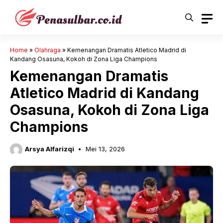
Langsung
ke
isi
Home
»
Olahraga
»
Kemenangan Dramatis Atletico Madrid di
Kandang Osasuna, Kokoh di Zona Liga Champions
Kemenangan Dramatis
Atletico Madrid di Kandang
Osasuna, Kokoh di Zona Liga
Champions
Arsya Alfarizqi
Mei 13, 2026