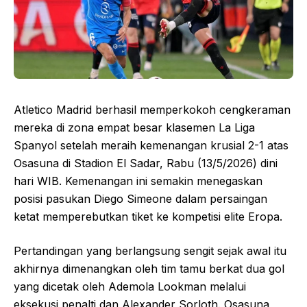
Atletico Madrid berhasil memperkokoh cengkeraman
mereka di zona empat besar klasemen La Liga
Spanyol setelah meraih kemenangan krusial 2-1 atas
Osasuna di Stadion El Sadar, Rabu (13/5/2026) dini
hari WIB. Kemenangan ini semakin menegaskan
posisi pasukan Diego Simeone dalam persaingan
ketat memperebutkan tiket ke kompetisi elite Eropa.
Pertandingan yang berlangsung sengit sejak awal itu
akhirnya dimenangkan oleh tim tamu berkat dua gol
yang dicetak oleh Ademola Lookman melalui
eksekusi penalti dan Alexander Sorloth. Osasuna