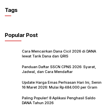
a
w
h
c
itt
at
Tags
e
er
s
b
A
o
p
Popular Post
o
p
k
Cara Mencairkan Dana Cicil 2026 di DANA
lewat Tarik Dana dan QRIS
Panduan Daftar SSCN CPNS 2026: Syarat,
Jadwal, dan Cara Mendaftar
Update Harga Emas Perhiasan Hari Ini, Senin
16 Maret 2026: Mulai Rp 484.000 per Gram
Paling Populer! 8 Aplikasi Penghasil Saldo
DANA Tahun 2026