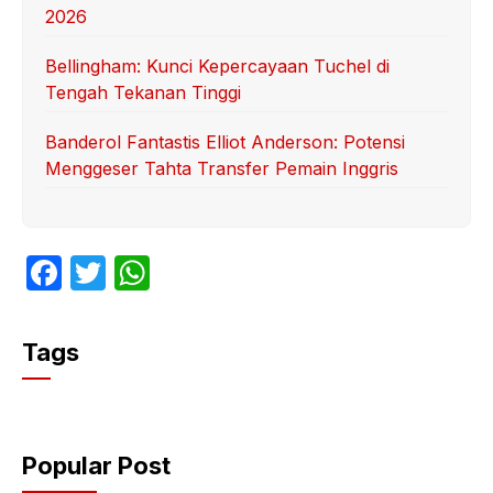
2026
Bellingham: Kunci Kepercayaan Tuchel di
Tengah Tekanan Tinggi
Banderol Fantastis Elliot Anderson: Potensi
Menggeser Tahta Transfer Pemain Inggris
F
T
W
a
w
h
c
itt
at
Tags
e
er
s
b
A
o
p
Popular Post
o
p