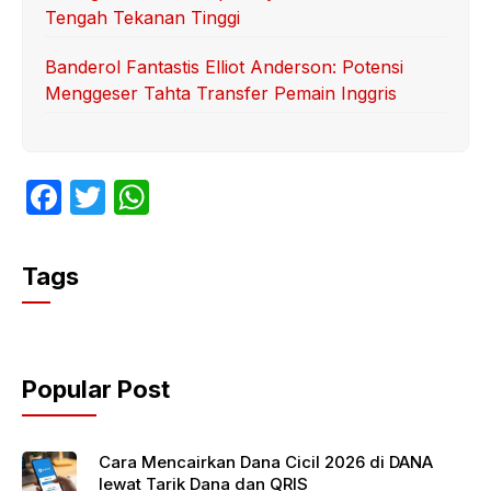
Tengah Tekanan Tinggi
Banderol Fantastis Elliot Anderson: Potensi
Menggeser Tahta Transfer Pemain Inggris
F
T
W
a
w
h
c
itt
at
Tags
e
er
s
b
A
o
p
Popular Post
o
p
k
Cara Mencairkan Dana Cicil 2026 di DANA
lewat Tarik Dana dan QRIS