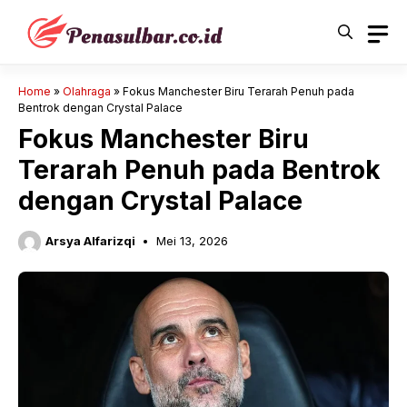
Langsung
ke
isi
Home
»
Olahraga
»
Fokus Manchester Biru Terarah Penuh pada
Bentrok dengan Crystal Palace
Fokus Manchester Biru
Terarah Penuh pada Bentrok
dengan Crystal Palace
Arsya Alfarizqi
Mei 13, 2026