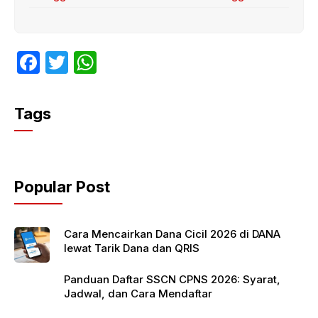
F
T
W
a
w
h
c
itt
at
Tags
e
er
s
b
A
o
p
Popular Post
o
p
k
Cara Mencairkan Dana Cicil 2026 di DANA
lewat Tarik Dana dan QRIS
Panduan Daftar SSCN CPNS 2026: Syarat,
Jadwal, dan Cara Mendaftar