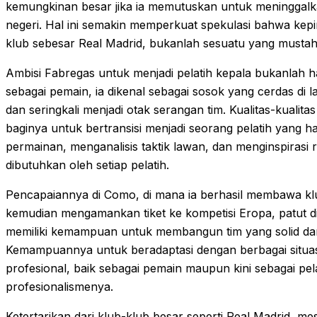
kemungkinan besar jika ia memutuskan untuk meninggalkan 
negeri. Hal ini semakin memperkuat spekulasi bahwa kepi
klub sebesar Real Madrid, bukanlah sesuatu yang mustahi
Ambisi Fabregas untuk menjadi pelatih kepala bukanlah h
sebagai pemain, ia dikenal sebagai sosok yang cerdas di l
dan seringkali menjadi otak serangan tim. Kualitas-kualita
baginya untuk bertransisi menjadi seorang pelatih yan
permainan, menganalisis taktik lawan, dan menginspirasi 
dibutuhkan oleh setiap pelatih.
Pencapaiannya di Como, di mana ia berhasil membawa klu
kemudian mengamankan tiket ke kompetisi Eropa, patut di
memiliki kemampuan untuk membangun tim yang solid dan 
Kemampuannya untuk beradaptasi dengan berbagai situasi
profesional, baik sebagai pemain maupun kini sebagai pel
profesionalismenya.
Ketertarikan dari klub-klub besar seperti Real Madrid, 