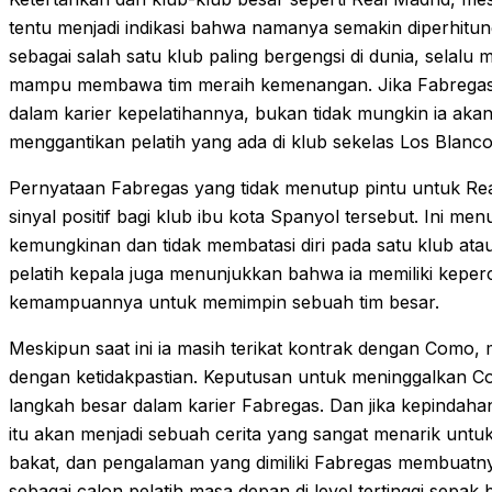
tentu menjadi indikasi bahwa namanya semakin diperhitung
sebagai salah satu klub paling bergengsi di dunia, selalu m
mampu membawa tim meraih kemenangan. Jika Fabregas 
dalam karier kepelatihannya, bukan tidak mungkin ia akan
menggantikan pelatih yang ada di klub sekelas Los Blanc
Pernyataan Fabregas yang tidak menutup pintu untuk Rea
sinyal positif bagi klub ibu kota Spanyol tersebut. Ini m
kemungkinan dan tidak membatasi diri pada satu klub atau
pelatih kepala juga menunjukkan bahwa ia memiliki keperc
kemampuannya untuk memimpin sebuah tim besar.
Meskipun saat ini ia masih terikat kontrak dengan Como,
dengan ketidakpastian. Keputusan untuk meninggalkan Co
langkah besar dalam karier Fabregas. Dan jika kepinda
itu akan menjadi sebuah cerita yang sangat menarik untuk
bakat, dan pengalaman yang dimiliki Fabregas membuatny
sebagai calon pelatih masa depan di level tertinggi sepak 