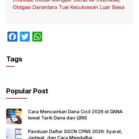
Obligasi Danantara Tuai Kesuksesan Luar Biasa
F
T
W
a
w
h
c
itt
at
Tags
e
er
s
b
A
o
p
Popular Post
o
p
k
Cara Mencairkan Dana Cicil 2026 di DANA
lewat Tarik Dana dan QRIS
Panduan Daftar SSCN CPNS 2026: Syarat,
Jadwal, dan Cara Mendaftar