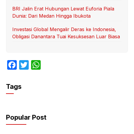
BRI Jalin Erat Hubungan Lewat Euforia Piala
Dunia: Dari Medan Hingga Ibukota
Investasi Global Mengalir Deras ke Indonesia,
Obligasi Danantara Tuai Kesuksesan Luar Biasa
F
T
W
a
w
h
c
itt
at
Tags
e
er
s
b
A
o
p
Popular Post
o
p
k