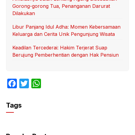
Gorong-gorong Tua, Penanganan Darurat
Dilakukan
Libur Panjang Idul Adha: Momen Kebersamaan
Keluarga dan Cerita Unik Pengunjung Wisata
Keadilan Tercederai: Hakim Terjerat Suap
Berujung Pemberhentian dengan Hak Pensiun
F
T
W
a
w
h
c
itt
at
Tags
e
er
s
b
A
o
p