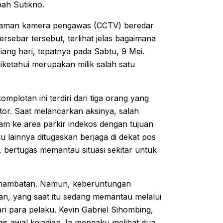
ah Sutikno.
rekaman kamera pengawas (CCTV) beredar
ersebar tersebut, terlihat jelas bagaimana
ang hari, tepatnya pada Sabtu, 9 Mei.
ketahui merupakan milik salah satu
plotan ini terdiri dari tiga orang yang
r. Saat melancarkan aksinya, salah
am ke area parkir indekos dengan tujuan
 lainnya ditugaskan berjaga di dekat pos
, bertugas memantau situasi sekitar untuk
pa hambatan. Namun, keberuntungan
n, yang saat itu sedang memantau melalui
i para pelaku. Kevin Gabriel Sihombing,
s awal kejadian. Ia mengaku melihat dua