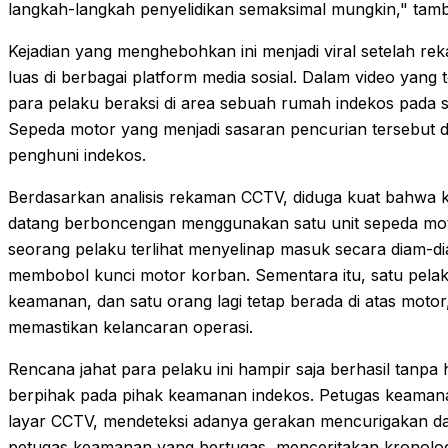
langkah-langkah penyelidikan semaksimal mungkin," tamb
Kejadian yang menghebohkan ini menjadi viral setelah 
luas di berbagai platform media sosial. Dalam video yang t
para pelaku beraksi di area sebuah rumah indekos pada si
Sepeda motor yang menjadi sasaran pencurian tersebut di
penghuni indekos.
Berdasarkan analisis rekaman CCTV, diduga kuat bahwa kom
datang berboncengan menggunakan satu unit sepeda moto
seorang pelaku terlihat menyelinap masuk secara diam-di
membobol kunci motor korban. Sementara itu, satu pelaku
keamanan, dan satu orang lagi tetap berada di atas motor
memastikan kelancaran operasi.
Rencana jahat para pelaku ini hampir saja berhasil tan
berpihak pada pihak keamanan indekos. Petugas keamana
layar CCTV, mendeteksi adanya gerakan mencurigakan dar
petugas keamanan yang bertugas, menceritakan kronologi