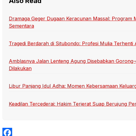
Also Read
Dramaga Geger Dugaan Keracunan Massal: Program Mak
Sementara
Tragedi Berdarah di Situbondo: Profesi Mulia Terhen
Amblasnya Jalan Lenteng Agung Disebabkan Gorong-
Dilakukan
Libur Panjang Idul Adha: Momen Kebersamaan Keluarg
Keadilan Tercederai: Hakim Terjerat Suap Berujung P