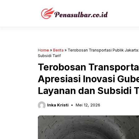
Langsung
ke
isi
Home
»
Berita
»
Terobosan Transportasi Publik Jakarta
Subsidi Tarif
Terobosan Transportas
Apresiasi Inovasi Gub
Layanan dan Subsidi T
Inka Kristi
Mei 12, 2026