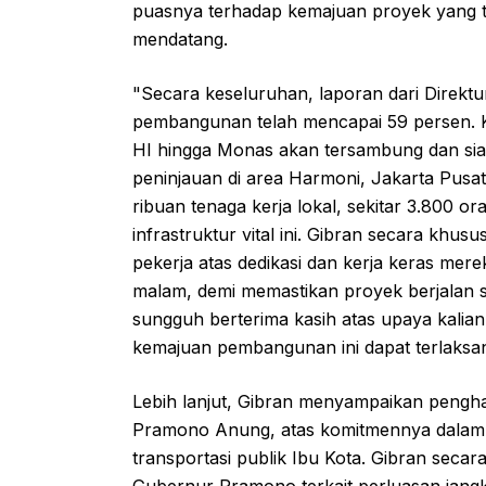
puasnya terhadap kemajuan proyek yang 
mendatang.
"Secara keseluruhan, laporan dari Direk
pembangunan telah mencapai 59 persen. Ka
HI hingga Monas akan tersambung dan sia
peninjauan di area Harmoni, Jakarta Pusa
ribuan tenaga kerja lokal, sekitar 3.800 
infrastruktur vital ini. Gibran secara kh
pekerja atas dedikasi dan kerja keras mer
malam, demi memastikan proyek berjalan s
sungguh berterima kasih atas upaya kalian
kemajuan pembangunan ini dapat terlaksan
Lebih lanjut, Gibran menyampaikan pengh
Pramono Anung, atas komitmennya dalam m
transportasi publik Ibu Kota. Gibran secara
Gubernur Pramono terkait perluasan jangk