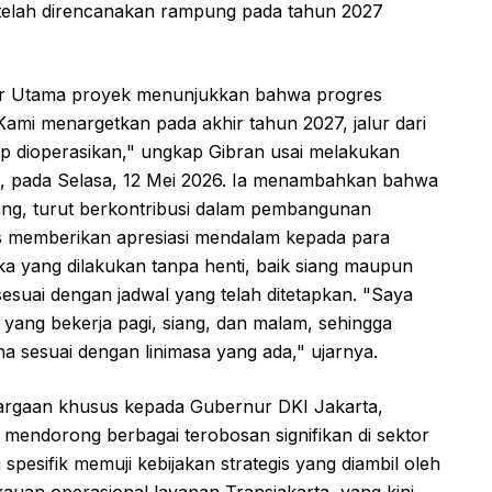
telah direncanakan rampung pada tahun 2027
tur Utama proyek menunjukkan bahwa progres
mi menargetkan pada akhir tahun 2027, jalur dari
p dioperasikan," ungkap Gibran usai melakukan
t, pada Selasa, 12 Mei 2026. Ia menambahkan bahwa
orang, turut berkontribusi dalam pembangunan
usus memberikan apresiasi mendalam kepada para
eka yang dilakukan tanpa henti, baik siang maupun
esuai dengan jadwal yang telah ditetapkan. "Saya
 yang bekerja pagi, siang, dan malam, sehingga
a sesuai dengan linimasa yang ada," ujarnya.
argaan khusus kepada Gubernur DKI Jakarta,
endorong berbagai terobosan signifikan di sektor
 spesifik memuji kebijakan strategis yang diambil oleh
auan operasional layanan Transjakarta, yang kini