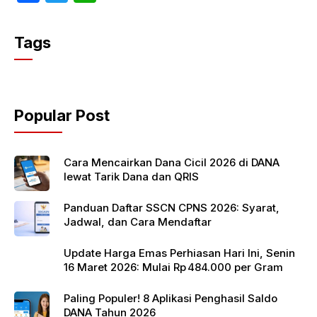
a
w
h
c
itt
at
Tags
e
er
s
b
A
o
p
Popular Post
o
p
k
Cara Mencairkan Dana Cicil 2026 di DANA
lewat Tarik Dana dan QRIS
Panduan Daftar SSCN CPNS 2026: Syarat,
Jadwal, dan Cara Mendaftar
Update Harga Emas Perhiasan Hari Ini, Senin
16 Maret 2026: Mulai Rp 484.000 per Gram
Paling Populer! 8 Aplikasi Penghasil Saldo
DANA Tahun 2026