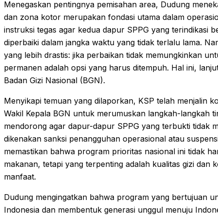
Menegaskan pentingnya pemisahan area, Dudung mene
dan zona kotor merupakan fondasi utama dalam operasi
instruksi tegas agar kedua dapur SPPG yang terindikasi ber
diperbaiki dalam jangka waktu yang tidak terlalu lama. Na
yang lebih drastis: jika perbaikan tidak memungkinkan u
permanen adalah opsi yang harus ditempuh. Hal ini, lanju
Badan Gizi Nasional (BGN).
Menyikapi temuan yang dilaporkan, KSP telah menjalin ko
Wakil Kepala BGN untuk merumuskan langkah-langkah tind
mendorong agar dapur-dapur SPPG yang terbukti tidak m
dikenakan sanksi penangguhan operasional atau suspens
memastikan bahwa program prioritas nasional ini tidak h
makanan, tetapi yang terpenting adalah kualitas gizi da
manfaat.
Dudung mengingatkan bahwa program yang bertujuan un
Indonesia dan membentuk generasi unggul menuju Indone