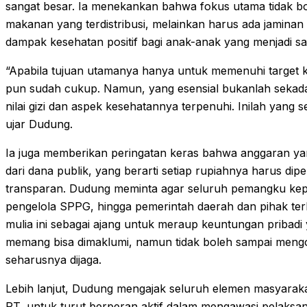
sangat besar. Ia menekankan bahwa fokus utama tidak bo
makanan yang terdistribusi, melainkan harus ada jaminan
dampak kesehatan positif bagi anak-anak yang menjadi s
“Apabila tujuan utamanya hanya untuk memenuhi target k
pun sudah cukup. Namun, yang esensial bukanlah sekada
nilai gizi dan aspek kesehatannya terpenuhi. Inilah yang 
ujar Dudung.
Ia juga memberikan peringatan keras bahwa anggaran yan
dari dana publik, yang berarti setiap rupiahnya harus d
transparan. Dudung meminta agar seluruh pemangku kepen
pengelola SPPG, hingga pemerintah daerah dan pihak terk
mulia ini sebagai ajang untuk meraup keuntungan pribadi
memang bisa dimaklumi, namun tidak boleh sampai mengo
seharusnya dijaga.
Lebih lanjut, Dudung mengajak seluruh elemen masyarakat
RT, untuk turut berperan aktif dalam mengawasi pelaks