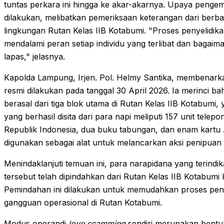
tuntas perkara ini hingga ke akar-akarnya. Upaya penge
dilakukan, melibatkan pemeriksaan keterangan dari berbag
lingkungan Rutan Kelas IIB Kotabumi. "Proses penyelidik
mendalami peran setiap individu yang terlibat dan bagaiman
lapas," jelasnya.
Kapolda Lampung, Irjen. Pol. Helmy Santika, membenar
resmi dilakukan pada tanggal 30 April 2026. Ia merinci b
berasal dari tiga blok utama di Rutan Kelas IIB Kotabumi, 
yang berhasil disita dari para napi meliputi 157 unit tele
Republik Indonesia, dua buku tabungan, dan enam kartu 
digunakan sebagai alat untuk melancarkan aksi penipuan
Menindaklanjuti temuan ini, para narapidana yang terindika
tersebut telah dipindahkan dari Rutan Kelas IIB Kotabum
Pemindahan ini dilakukan untuk memudahkan proses penye
gangguan operasional di Rutan Kotabumi.
Modus operandi
love scamming
sendiri merupakan bentu