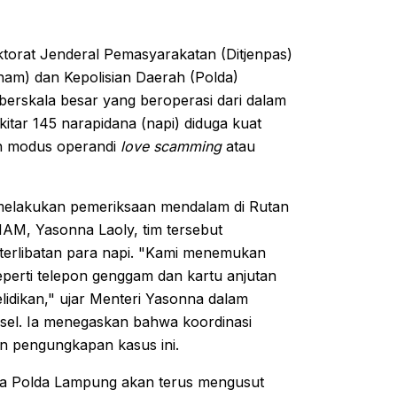
torat Jenderal Pemasyarakatan (Ditjenpas)
m) dan Kepolisian Daerah (Polda)
erskala besar yang beroperasi dari dalam
tar 145 narapidana (napi) diduga kuat
an modus operandi
love scamming
atau
g melakukan pemeriksaan mendalam di Rutan
AM, Yasonna Laoly, tim tersebut
terlibatan para napi. "Kami menemukan
perti telepon genggam dan kartu anjutan
lidikan," ujar Menteri Yasonna dalam
sel. Ia menegaskan bahwa koordinasi
an pengungkapan kasus ini.
 Polda Lampung akan terus mengusut