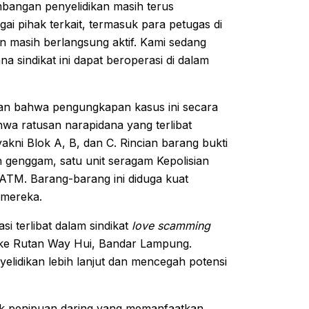
mbangan penyelidikan masih terus
ai pihak terkait, termasuk para petugas di
an masih berlangsung aktif. Kami sedang
a sindikat ini dapat beroperasi di dalam
kan bahwa pengungkapan kasus ini secara
ahwa ratusan narapidana yang terlibat
yakni Blok A, B, dan C. Rincian barang bukti
pon genggam, satu unit seragam Kepolisian
ATM. Barang-barang ini diduga kuat
 mereka.
si terlibat dalam sindikat
love scamming
i ke Rutan Way Hui, Bandar Lampung.
lidikan lebih lanjut dan mencegah potensi
k penipuan daring yang memanfaatkan