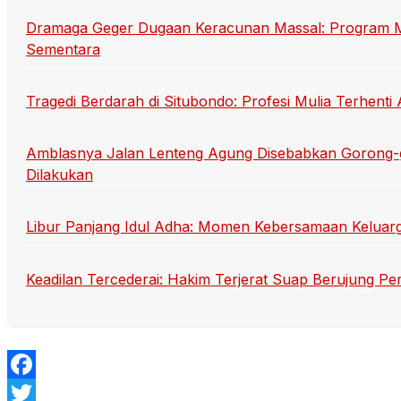
Dramaga Geger Dugaan Keracunan Massal: Program Mak
Sementara
Tragedi Berdarah di Situbondo: Profesi Mulia Terhen
Amblasnya Jalan Lenteng Agung Disebabkan Gorong-
Dilakukan
Libur Panjang Idul Adha: Momen Kebersamaan Keluarg
Keadilan Tercederai: Hakim Terjerat Suap Berujung P
Facebook