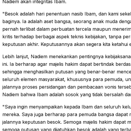
Nadiem akan integritas Ibam.
"Besok adalah hari penentuan nasib Ibam, dan kami sek
baginya. Ia adalah aset bangsa, seorang anak muda denga
pernah terlibat dalam perbuatan tercela maupun menerima
kritis terhadap berbagai aspek teknis kebijakan, tanpa p
keputusan akhir. Keputusannya akan segera kita ketahui e
Lebih lanjut, Nadiem menekankan pentingnya kebijaksa
ini. Ia berharap agar majelis hakim dapat bertindak berd
sehingga menghasilkan putusan yang benar-benar mence
seluruh elemen masyarakat, khususnya para pemuda, un
jalannya proses persidangan dan pembacaan vonis terse
Nadiem bahwa Ibam adalah sosok yang tidak bersalah da
"Saya ingin menyampaikan kepada Ibam dan seluruh kel
mereka. Saya juga berharap para pemuda bangsa dapat
jalannya keputusan besok. Semoga majelis hakim dapat 
semoga putusan yang dijatuhkan besok adalah yang terba