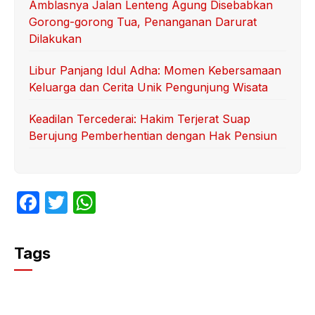
Amblasnya Jalan Lenteng Agung Disebabkan
Gorong-gorong Tua, Penanganan Darurat
Dilakukan
Libur Panjang Idul Adha: Momen Kebersamaan
Keluarga dan Cerita Unik Pengunjung Wisata
Keadilan Tercederai: Hakim Terjerat Suap
Berujung Pemberhentian dengan Hak Pensiun
F
T
W
a
w
h
c
itt
at
Tags
e
er
s
b
A
o
p