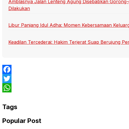
Amblasnya Jalan Lenteng Agung Disebabkan Gorong-
Dilakukan
Libur Panjang Idul Adha: Momen Kebersamaan Keluarg
Keadilan Tercederai: Hakim Terjerat Suap Berujung P
Facebook
Twitter
WhatsApp
Tags
Popular Post