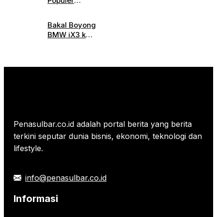
Populer!
Senin 16
8 Aplikasi
Maret
Penghasil
2026:
Bakal Boyong
Saldo
Mulai
BMW iX3 ke
DANA
Rp 484.000
Tanah Air,
Tahun
per Gram
Berapa
2026
Banderolnya?
Penasulbar.co.id adalah portal berita yang berita
terkini seputar dunia bisnis, ekonomi, teknologi dan
lifestyle.
info@penasulbar.co.id
Informasi