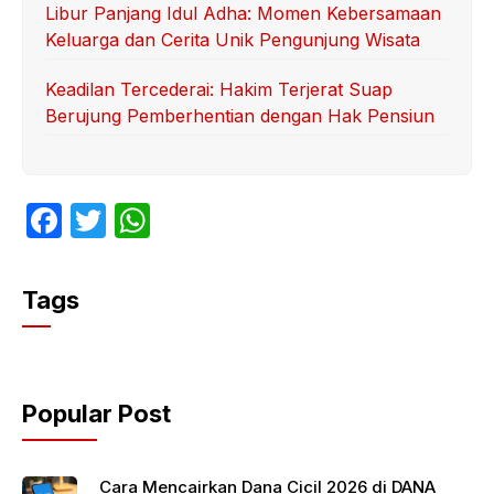
Libur Panjang Idul Adha: Momen Kebersamaan
Keluarga dan Cerita Unik Pengunjung Wisata
Keadilan Tercederai: Hakim Terjerat Suap
Berujung Pemberhentian dengan Hak Pensiun
F
T
W
a
w
h
c
itt
at
Tags
e
er
s
b
A
o
p
Popular Post
o
p
k
Cara Mencairkan Dana Cicil 2026 di DANA