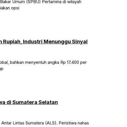
an Bakar Umum (SPBU) Pertamina di wilayah
iakan opsi
 Rupiah, Industri Menunggu Sinyal
r global, bahkan menyentuh angka Rp 17.400 per
ap
wa di Sumatera Selatan
s Antar Lintas Sumatera (ALS). Peristiwa nahas