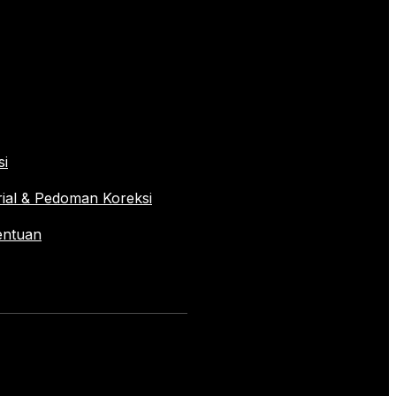
si
rial & Pedoman Koreksi
entuan