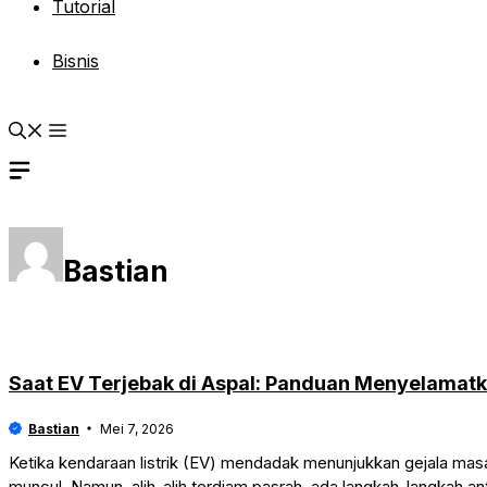
Tutorial
Bisnis
Bastian
Saat EV Terjebak di Aspal: Panduan Menyelamatk
Bastian
Mei 7, 2026
Ketika kendaraan listrik (EV) mendadak menunjukkan gejala masal
muncul. Namun, alih-alih terdiam pasrah, ada langkah-langkah ant