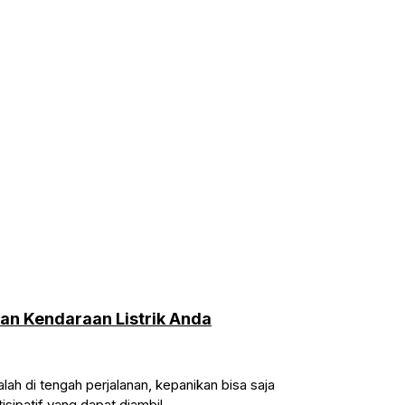
an Kendaraan Listrik Anda
ah di tengah perjalanan, kepanikan bisa saja
isipatif yang dapat diambil