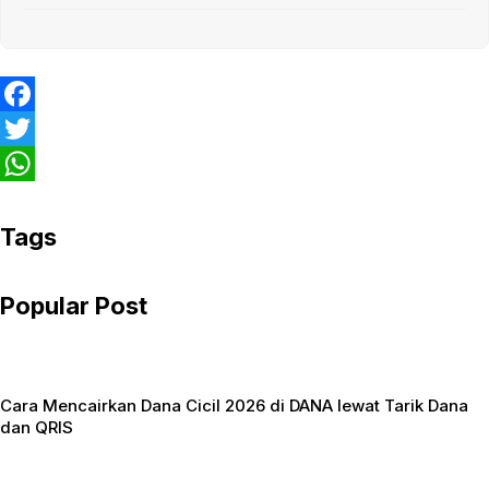
F
a
T
c
w
W
e
i
h
Tags
b
t
a
Popular Post
o
t
t
o
e
s
k
r
A
Cara Mencairkan Dana Cicil 2026 di DANA lewat Tarik Dana
p
dan QRIS
p