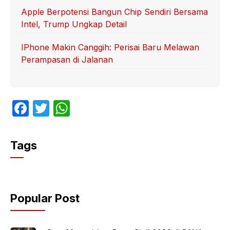
Apple Berpotensi Bangun Chip Sendiri Bersama
Intel, Trump Ungkap Detail
IPhone Makin Canggih: Perisai Baru Melawan
Perampasan di Jalanan
F
T
W
a
w
h
c
itt
at
Tags
e
er
s
b
A
o
p
Popular Post
o
p
k