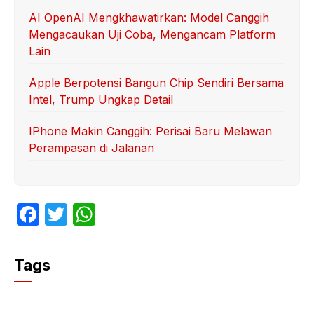
AI OpenAI Mengkhawatirkan: Model Canggih
Mengacaukan Uji Coba, Mengancam Platform
Lain
Apple Berpotensi Bangun Chip Sendiri Bersama
Intel, Trump Ungkap Detail
IPhone Makin Canggih: Perisai Baru Melawan
Perampasan di Jalanan
F
T
W
a
w
h
c
itt
at
Tags
e
er
s
b
A