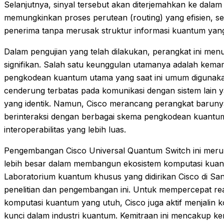
Selanjutnya, sinyal tersebut akan diterjemahkan ke dal
memungkinkan proses perutean (routing) yang efisien, se
penerima tanpa merusak struktur informasi kuantum yan
Dalam pengujian yang telah dilakukan, perangkat ini me
signifikan. Salah satu keunggulan utamanya adalah k
pengkodean kuantum utama yang saat ini umum digunakan.
cenderung terbatas pada komunikasi dengan sistem lai
yang identik. Namun, Cisco merancang perangkat barunya 
berinteraksi dengan berbagai skema pengkodean kuantu
interoperabilitas yang lebih luas.
Pengembangan Cisco Universal Quantum Switch ini merupak
lebih besar dalam membangun ekosistem komputasi kuant
Laboratorium kuantum khusus yang didirikan Cisco di San
penelitian dan pengembangan ini. Untuk mempercepat reali
komputasi kuantum yang utuh, Cisco juga aktif menjalin k
kunci dalam industri kuantum. Kemitraan ini mencakup 