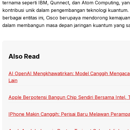
ternama seperti IBM, Qunnect, dan Atom Computing, yang
kontribusi unik dalam pengembangan teknologi kuantum
berbagai entitas ini, Cisco berupaya mendorong kemajuan
dalam membangun masa depan jaringan kuantum yang sal
Also Read
AI OpenAI Mengkhawatirkan: Model Canggih Mengaca
Lain
Apple Berpotensi Bangun Chip Sendiri Bersama Intel,
IPhone Makin Canggih: Perisai Baru Melawan Perampa