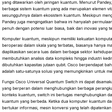
yang ditawarkan oleh jaringan kuantum. Menurut Pand
berbagai sistem kuantum yang ada merupakan elemen vita
sesungguhnya dalam ekosistem kuantum. Meskipun menga
Pandey juga mengingatkan bahwa ini hanyalah permulaan
penuh dengan potensi luar biasa, baik dari inovasi yang 
Komputer kuantum, meskipun memiliki kekuatan komputasi 
beroperasi dalam skala yang terbatas, biasanya hanya m
diaplikasikan secara luas dalam berbagai sektor kehidupa
membutuhkan analisis data kompleks hingga industri kedir
dibutuhkan kapasitas jutaan qubit. Cisco berpendapat bahw
adalah satu-satunya solusi yang memungkinkan untuk men
Fungsi Cisco Universal Quantum Switch ini dapat disamak
yang berperan dalam menghubungkan berbagai perangkat
konteks kuantum, switch ini bertugas menghubungkan dan
kuantum yang berbeda. Ketika dua komputer kuantum dari
bertukar informasi, mesin konversi yang telah dipatenka