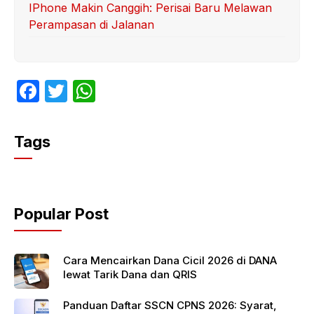
IPhone Makin Canggih: Perisai Baru Melawan
Perampasan di Jalanan
F
T
W
a
w
h
c
itt
at
Tags
e
er
s
b
A
o
p
Popular Post
o
p
k
Cara Mencairkan Dana Cicil 2026 di DANA
lewat Tarik Dana dan QRIS
Panduan Daftar SSCN CPNS 2026: Syarat,