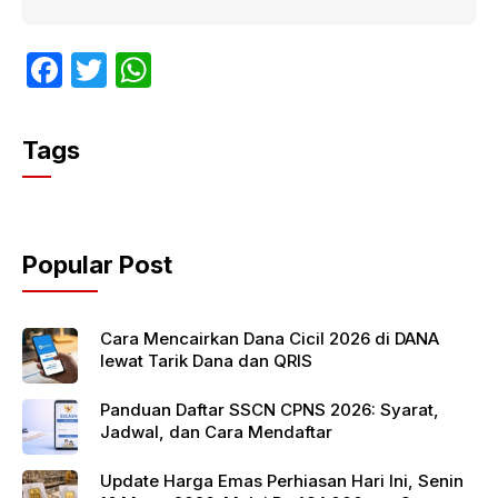
F
T
W
a
w
h
c
itt
at
Tags
e
er
s
b
A
o
p
Popular Post
o
p
k
Cara Mencairkan Dana Cicil 2026 di DANA
lewat Tarik Dana dan QRIS
Panduan Daftar SSCN CPNS 2026: Syarat,
Jadwal, dan Cara Mendaftar
Update Harga Emas Perhiasan Hari Ini, Senin