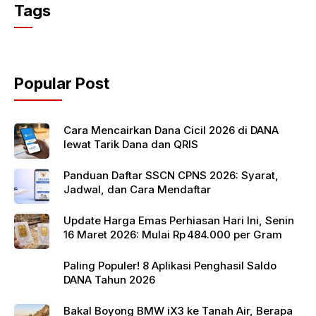
c
itt
at
Tags
e
er
s
b
A
o
p
Popular Post
o
p
k
Cara Mencairkan Dana Cicil 2026 di DANA
lewat Tarik Dana dan QRIS
Panduan Daftar SSCN CPNS 2026: Syarat,
Jadwal, dan Cara Mendaftar
Update Harga Emas Perhiasan Hari Ini, Senin
16 Maret 2026: Mulai Rp 484.000 per Gram
Paling Populer! 8 Aplikasi Penghasil Saldo
DANA Tahun 2026
Bakal Boyong BMW iX3 ke Tanah Air, Berapa