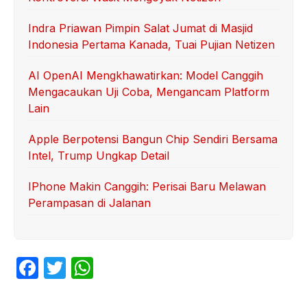
Indra Priawan Pimpin Salat Jumat di Masjid
Indonesia Pertama Kanada, Tuai Pujian Netizen
AI OpenAI Mengkhawatirkan: Model Canggih
Mengacaukan Uji Coba, Mengancam Platform
Lain
Apple Berpotensi Bangun Chip Sendiri Bersama
Intel, Trump Ungkap Detail
IPhone Makin Canggih: Perisai Baru Melawan
Perampasan di Jalanan
F
T
W
a
w
h