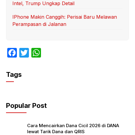
Intel, Trump Ungkap Detail
IPhone Makin Canggih: Perisai Baru Melawan
Perampasan di Jalanan
F
T
W
a
w
h
c
itt
at
Tags
e
er
s
b
A
o
p
Popular Post
o
p
k
Cara Mencairkan Dana Cicil 2026 di DANA
lewat Tarik Dana dan QRIS