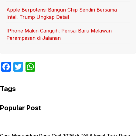
Apple Berpotensi Bangun Chip Sendiri Bersama
Intel, Trump Ungkap Detail
IPhone Makin Canggih: Perisai Baru Melawan
Perampasan di Jalanan
F
T
W
a
w
h
c
itt
at
Tags
e
er
s
b
A
Popular Post
o
p
o
p
k
Cara Mencairkan Dana Cicil 2026 di DANA lewat Tarik Dana