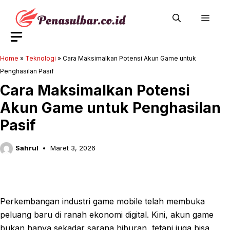
Langsung
Men
ke
isi
Home
»
Teknologi
»
Cara Maksimalkan Potensi Akun Game untuk
Penghasilan Pasif
Cara Maksimalkan Potensi
Akun Game untuk Penghasilan
Pasif
Sahrul
Maret 3, 2026
Perkembangan industri game mobile telah membuka
peluang baru di ranah ekonomi digital. Kini, akun game
bukan hanya sekadar sarana hiburan, tetapi juga bisa