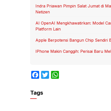
Indra Priawan Pimpin Salat Jumat di Ma
Netizen
AI OpenAI Mengkhawatirkan: Model C
Platform Lain
Apple Berpotensi Bangun Chip Sendiri 
IPhone Makin Canggih: Perisai Baru M
F
T
W
a
w
h
c
itt
at
Tags
e
er
s
b
A