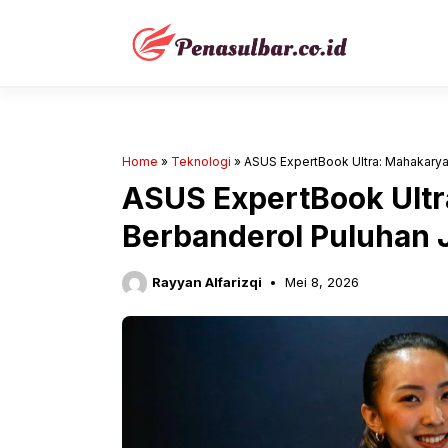
Langsung
ke
isi
Home
»
Teknologi
»
ASUS ExpertBook Ultra: Mahakarya 
ASUS ExpertBook Ultr
Berbanderol Puluhan 
Rayyan Alfarizqi
Mei 8, 2026