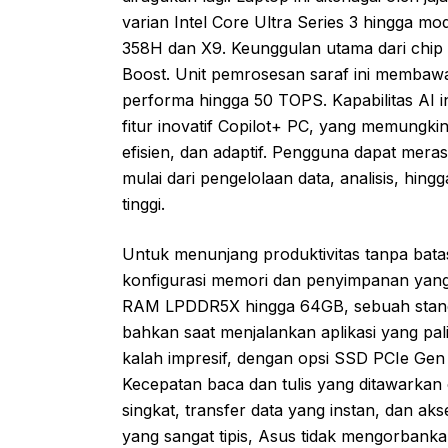
varian Intel Core Ultra Series 3 hingga mo
358H dan X9. Keunggulan utama dari chip ge
Boost. Unit pemrosesan saraf ini memba
performa hingga 50 TOPS. Kapabilitas AI i
fitur inovatif Copilot+ PC, yang memungk
efisien, dan adaptif. Pengguna dapat mera
mulai dari pengelolaan data, analisis, hin
tinggi.
Untuk menunjang produktivitas tanpa bata
konfigurasi memori dan penyimpanan yang
RAM LPDDR5X hingga 64GB, sebuah standa
bahkan saat menjalankan aplikasi yang pal
kalah impresif, dengan opsi SSD PCIe G
Kecepatan baca dan tulis yang ditawarka
singkat, transfer data yang instan, dan aks
yang sangat tipis, Asus tidak mengorbankan