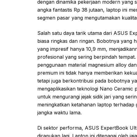
dengan dinamika pekerjaan modern yang se
angka fantastis Rp 38 jutaan, laptop ini me
segmen pasar yang mengutamakan kualitas
Salah satu daya tarik utama dari ASUS Exp
biasa ringkas dan ringan. Bobotnya yang h
yang impresif hanya 10,9 mm, menjadikann
profesional yang sering berpindah tempat. 
penggunaan material magnesium alloy dan 
premium ini tidak hanya memberikan kekua
tetapi juga berkontribusi pada bobotnya ya
mengaplikasikan teknologi Nano Ceramic pad
untuk mengurangi jejak sidik jari yang seri
meningkatkan ketahanan laptop terhadap 
jangka waktu lama.
Di sektor performa, ASUS ExpertBook Ul
diragukan lagi. Laptop ini ditenagai oleh ja