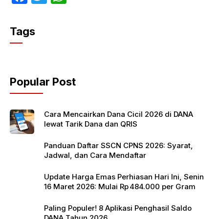
a
w
h
c
itt
at
Tags
e
er
s
b
A
o
p
Popular Post
o
p
k
Cara Mencairkan Dana Cicil 2026 di DANA
lewat Tarik Dana dan QRIS
Panduan Daftar SSCN CPNS 2026: Syarat,
Jadwal, dan Cara Mendaftar
Update Harga Emas Perhiasan Hari Ini, Senin
16 Maret 2026: Mulai Rp 484.000 per Gram
Paling Populer! 8 Aplikasi Penghasil Saldo
DANA Tahun 2026