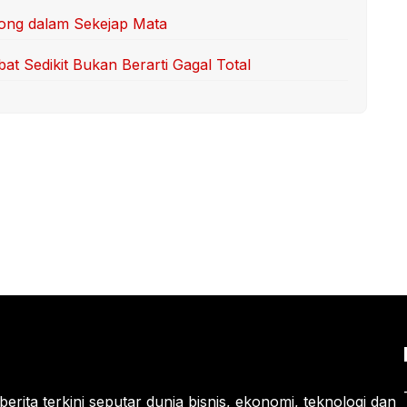
ong dalam Sekejap Mata
at Sedikit Bukan Berarti Gagal Total
berita terkini seputar dunia bisnis, ekonomi, teknologi dan