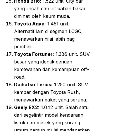
Honda Brio:
1.522 unit. City car
yang lincah dan irit bahan bakar,
diminati oleh kaum muda.
Toyota Agya:
1.451 unit.
Alternatif lain di segmen LCGC,
menawarkan nilai lebih bagi
pembeli.
Toyota Fortuner:
1.386 unit. SUV
besar yang identik dengan
kemewahan dan kemampuan off-
road.
Daihatsu Terios:
1.250 unit. SUV
kembar dengan Toyota Rush,
menawarkan paket yang serupa.
Geely EX2:
1.042 unit. Salah satu
dari segelintir model kendaraan
listrik dari merek yang kurang
umum namun mulai mendapatkan